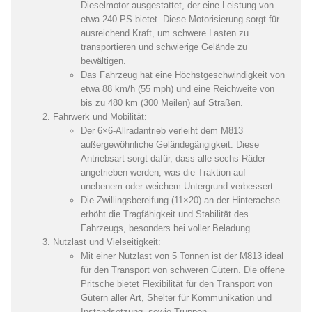
Dieselmotor ausgestattet, der eine Leistung von
etwa 240 PS bietet. Diese Motorisierung sorgt für
ausreichend Kraft, um schwere Lasten zu
transportieren und schwierige Gelände zu
bewältigen.
Das Fahrzeug hat eine Höchstgeschwindigkeit von
etwa 88 km/h (55 mph) und eine Reichweite von
bis zu 480 km (300 Meilen) auf Straßen.
Fahrwerk und Mobilität:
Der 6×6-Allradantrieb verleiht dem M813
außergewöhnliche Geländegängigkeit. Diese
Antriebsart sorgt dafür, dass alle sechs Räder
angetrieben werden, was die Traktion auf
unebenem oder weichem Untergrund verbessert.
Die Zwillingsbereifung (11×20) an der Hinterachse
erhöht die Tragfähigkeit und Stabilität des
Fahrzeugs, besonders bei voller Beladung.
Nutzlast und Vielseitigkeit:
Mit einer Nutzlast von 5 Tonnen ist der M813 ideal
für den Transport von schweren Gütern. Die offene
Pritsche bietet Flexibilität für den Transport von
Gütern aller Art, Shelter für Kommunikation und
Instandsetzung sowie Truppen.