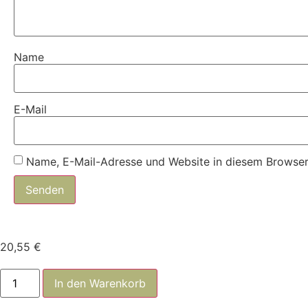
Name
E-Mail
Name, E-Mail-Adresse und Website in diesem Browser
20,55
€
M373A1
In den Warenkorb
Menge