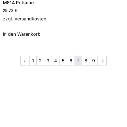
M814 Pritsche
29,73
€
zzgl.
Versandkosten
In den Warenkorb
←
1
2
3
4
5
6
7
8
9
→